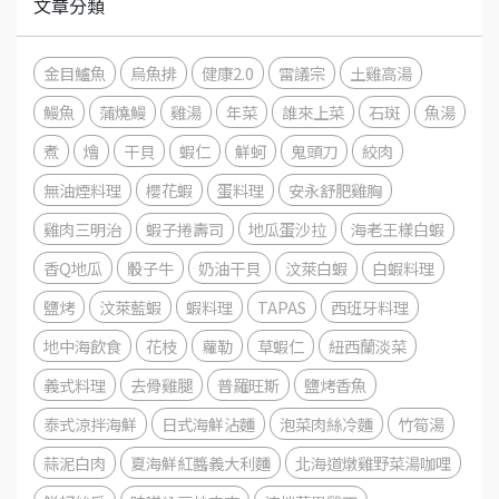
文章分類
金目鱸魚
烏魚排
健康2.0
雷議宗
土雞高湯
鰻魚
蒲燒鰻
雞湯
年菜
誰來上菜
石斑
魚湯
煮
燴
干貝
蝦仁
鮮蚵
鬼頭刀
絞肉
無油煙料理
櫻花蝦
蛋料理
安永舒肥雞胸
雞肉三明治
蝦子捲壽司
地瓜蛋沙拉
海老王樣白蝦
香Q地瓜
骰子牛
奶油干貝
汶萊白蝦
白蝦料理
鹽烤
汶萊藍蝦
蝦料理
TAPAS
西班牙料理
地中海飲食
花枝
蘿勒
草蝦仁
紐西蘭淡菜
義式料理
去骨雞腿
普羅旺斯
鹽烤香魚
泰式涼拌海鮮
日式海鮮沾麵
泡菜肉絲冷麵
竹筍湯
蒜泥白肉
夏海鮮紅醬義大利麵
北海道燉雞野菜湯咖哩