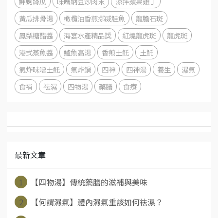
鮮蚵絲瓜
味噌納豆炒肉末
涼拌蘋果雞丁
黃瓜排骨湯
橄欖油香煎挪威鮭魚
龍膽石斑
鳳梨糖醋醬
海宴水產精品獎
紅燒龍虎斑
龍虎斑
港式蒸魚醬
鱸魚高湯
香煎土魠
土魠
氣炸味噌土魠
氣炸鍋
四神
四神湯
養生
濕氣
食補
祛濕
四物湯
藥膳
食療
最新文章
1
【四物湯】傳統藥膳的滋補與美味
2
【何謂濕氣】體內濕氣重該如何祛濕？