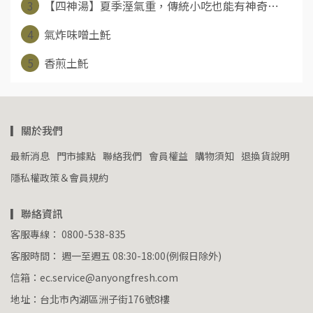
3
【四神湯】夏季溼氣重，傳統小吃也能有神奇⋯
4
氣炸味噌土魠
5
香煎土魠
▎關於我們
最新消息
門市據點
聯絡我們
會員權益
購物須知
退換貨說明
隱私權政策＆會員規約
▎聯絡資訊
客服專線： 0800-538-835
客服時間： 週一至週五 08:30-18:00(例假日除外)
信箱：ec.service@anyongfresh.com
地址：台北市內湖區洲子街176號8樓