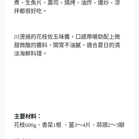
煮、生魚片、壽司、燒烤、油炸、爆炒、涼
拌都很好吃。
川燙過的花枝佐五味醬，口感帶嚼勁配上微
甜微酸的醬料，開胃不油膩，適合夏日的清
淡海鮮料理。
主要材料：
花枝600g、香菜1根 、薑3～4片、蒜頭2～3瓣