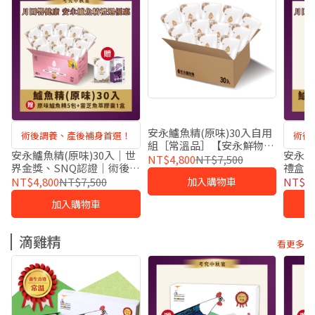
安永鱸魚精(原味)30入自用
術後調養、產後補身首選！
術後
組［常溫品］【安永鮮物門
安永鱸魚精(原味)30入｜世
安永鱸
市自取】
NT$4,800
NT$7,500
界金獎、SNQ認證｜術後營
禮盒
養、孕期產後補給｜宅配
｜小
NT$4,800
NT$7,500
NT$1,
加入購物車
加入購物車
滴雞精
看更多