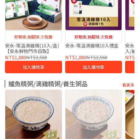
好吸收.無腥味.少負擔
好吸收.無腥味.少負擔
安永-常溫滴雞精(10入/盒)
安永-常溫滴雞精10入禮盒
安永-
【安永鮮物門市自取】
入/箱)
NT$1,880
NT$2,560
NT$1,880
NT$2,560
NT$4,
加入購物車
加入購物車
鱸魚精粥/滴雞精粥/養生粥品
看更多