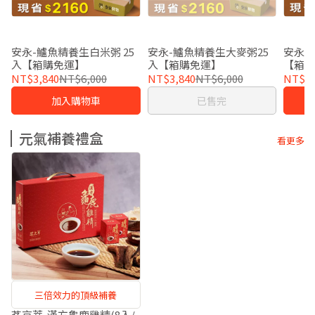
安永-鱸魚精養生白米粥 25
安永-鱸魚精養生大麥粥25
安永-
入【箱購免運】
入【箱購免運】
【箱
NT$3,840
NT$6,000
NT$3,840
NT$6,000
NT$3,
加入購物車
已售完
元氣補養禮盒
看更多
三倍效力的頂級補養
茗京萃-漢方龜鹿雞精(8入/