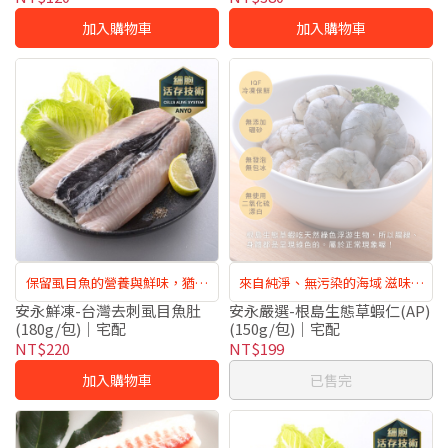
加入購物車
加入購物車
保留虱目魚的營養與鮮味，猶如
來自純淨、無污染的海域 滋味鮮
現撈
甜飽滿
安永鮮凍-台灣去刺虱目魚肚
安永嚴選-根島生態草蝦仁(AP)
(180g/包)｜宅配
(150g/包)｜宅配
NT$220
NT$199
加入購物車
已售完