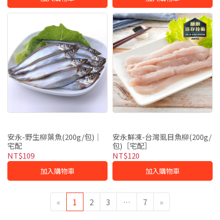
安永-野生柳葉魚(200g/包)｜
安永鮮凍-台灣虱目魚柳(200g/
宅配
包)［宅配］
NT$109
NT$120
加入購物車
加入購物車
«
1
2
3
…
7
»