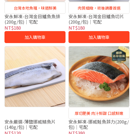
台灣本地魚種，味道鮮美
肉質細緻，術後調養首選
安永鮮凍-台灣金目鱸魚魚排
安永鮮凍-台灣金目鱸魚切片
(200g/包)｜宅配
(200g/包)｜宅配
NT$180
NT$180
加入購物車
加入購物車
厚切肥美 肉汁鮮甜 口感鮮嫩
安永嚴選-薄鹽挪威鯖魚片
安永鮮凍-挪威鮭魚菲力(200g/
(140g/包)｜宅配
包)｜宅配
NT$120
NT$380