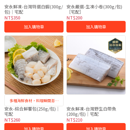
安永鮮凍-台灣特選白蝦(300g/
安永嚴選-生凍小卷(300g/包)
包)｜宅配
［宅配］
NT$350
NT$200
加入購物車
加入購物車
多種海鮮食材，料理瞬間澎湃
感！
安永-綜合鮮饗包(250g/包)｜
安永鮮凍-台灣野生白帶魚
宅配
(200g/包)｜宅配
NT$260
NT$210
加入購物車
加入購物車