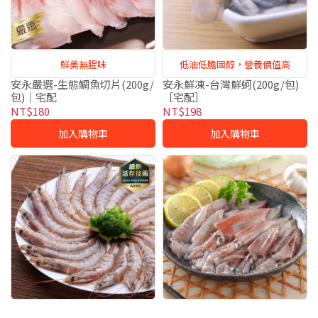
鮮美無腥味
低油低膽固醇，營養價值高
安永嚴選-生態鯛魚切片(200g/
安永鮮凍-台灣鮮蚵(200g/包)
包)｜宅配
［宅配］
NT$180
NT$198
加入購物車
加入購物車