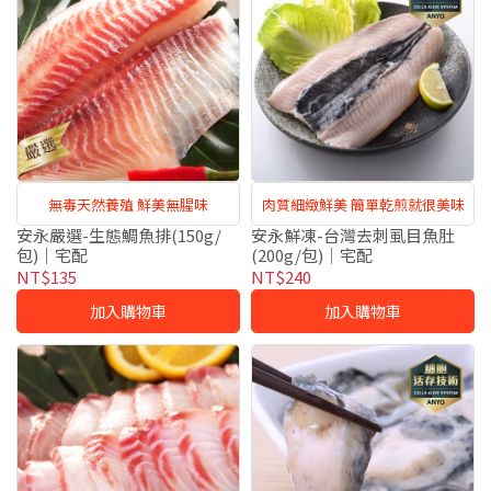
無毒天然養殖 鮮美無腥味
肉質細緻鮮美 簡單乾煎就很美味
安永嚴選-生態鯛魚排(150g/
安永鮮凍-台灣去刺虱目魚肚
包)｜宅配
(200g/包)｜宅配
NT$135
NT$240
加入購物車
加入購物車