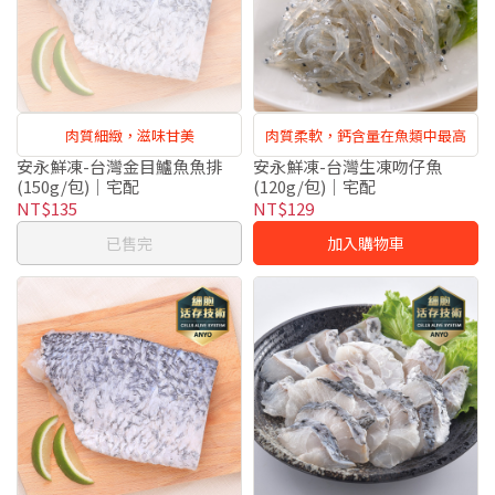
肉質細緻，滋味甘美
肉質柔軟，鈣含量在魚類中最高
安永鮮凍-台灣金目鱸魚魚排
安永鮮凍-台灣生凍吻仔魚
(150g/包)｜宅配
(120g/包)｜宅配
NT$135
NT$129
已售完
加入購物車