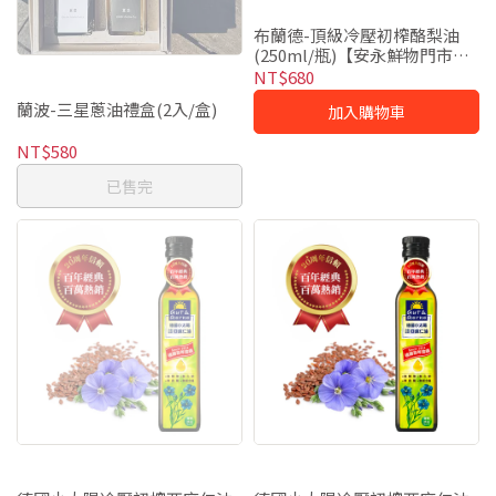
布蘭德-頂級冷壓初榨酪梨油
(250ml/瓶)【安永鮮物門市自
取】
NT$680
蘭波-三星蔥油禮盒(2入/盒)
加入購物車
NT$580
已售完