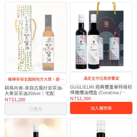
滿足全方位廚房饗宴
橫掃多項全國與地方大獎，是具
GUGLIELMI 經典雙重奏特級初
備國家級實力的指標性好油
耕鳥共食-來自古風村苦茶油-
榨橄欖油禮盒 (Coratina /
大果苦茶油250ml｜宅配
Leggero 各 500ml)｜宅配
NT$1,300
NT$1,200
加入購物車
已售完