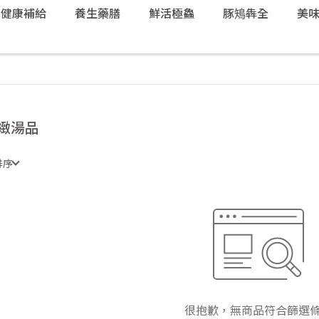
健康補給
養生藥膳
鮮活極鱻
豚鴙犇全
美
緻湯品
排序
很抱歉，無商品符合篩選