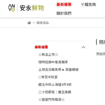
最新優惠
🏅鱸魚精
關於我們
精緻湯品
精
最新優惠
預設
☆新品上市☆
限時促銷📢會員獨享
土用丑日鰻魚祭🔥 限量開搶
🌕考究中秋宴
饌玉中秋🥮海陸3件9折
二十四節氣｜養生推薦
☆直營門市取貨☆