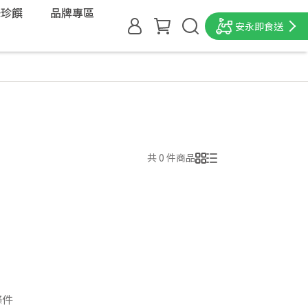
味珍饌
品牌專區
安永即食送
共 0 件商品
條件