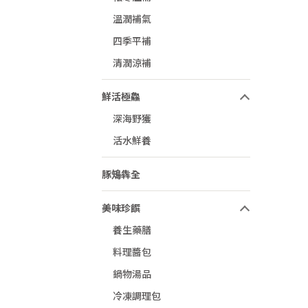
溫潤補氣
四季平補
清潤涼補
鮮活極鱻
深海野獲
活水鮮養
豚鴙犇全
美味珍饌
養生藥膳
料理醬包
鍋物湯品
冷凍調理包