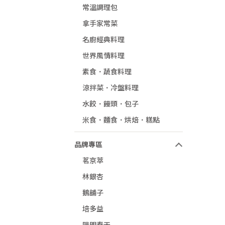
常溫調理包
拿手家常菜
名廚經典料理
世界風情料理
素食．蔬食料理
涼拌菜．冷盤料理
水餃．饅頭．包子
米食．麵食．烘焙．糕點
品牌專區
茗京萃
林銀杏
鵝舖子
培多益
陽明春天