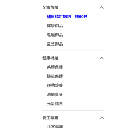
🏅鱸魚精
鱸魚精訂閱制｜贈60包
健康御品
龜鹿御品
靈芝御品
健康補給
美體保養
機能保健
運動營養
滋補養身
元氣膳食
養生藥膳
祛寒溫補