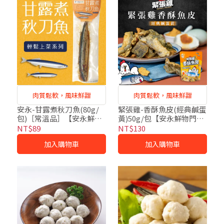
肉質鬆軟，風味鮮甜
肉質鬆軟，風味鮮甜
安永-甘露煮秋刀魚(80g/
緊張雞-香酥魚皮(經典鹹蛋
包)［常溫品］【安永鮮物
黃)50g/包【安永鮮物門市
門市自取】
自取】
NT$89
NT$130
加入購物車
加入購物車