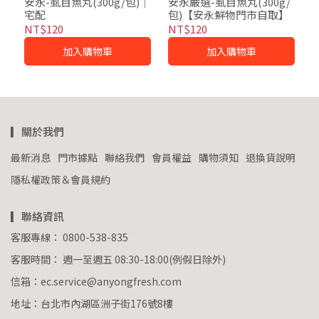
安永-虱目魚丸(300g/包)｜
安永嚴選-虱目魚丸(300g/
宅配
包)【安永鮮物門市自取】
NT$120
NT$120
加入購物車
加入購物車
▎關於我們
最新消息
門市據點
聯絡我們
會員權益
購物須知
退換貨說明
隱私權政策＆會員規約
▎聯絡資訊
客服專線： 0800-538-835
客服時間： 週一至週五 08:30-18:00(例假日除外)
信箱：ec.service@anyongfresh.com
地址：台北市內湖區洲子街176號8樓