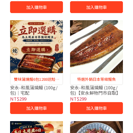
加入購物車
加入購物車
雙味蒲燒鰻6包1288送鮭魚
特選外銷日本等級鰻魚
肉
安永-和風蒲燒鰻 (100g/
安永-和風蒲燒鰻 (100g/
包)｜宅配
包)【安永鮮物門市自取】
NT$299
NT$299
加入購物車
加入購物車