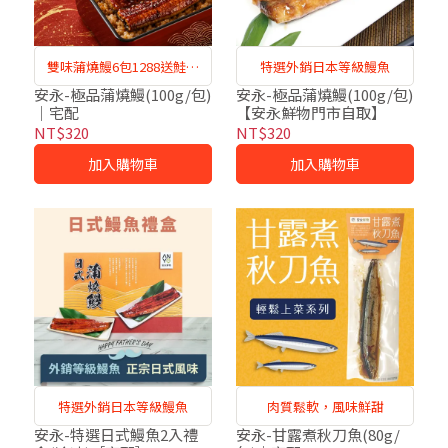
雙味蒲燒鰻6包1288送鮭魚
特選外銷日本等級鰻魚
肉
安永-極品蒲燒鰻(100g/包)
安永-極品蒲燒鰻(100g/包)
｜宅配
【安永鮮物門市自取】
NT$320
NT$320
加入購物車
加入購物車
特選外銷日本等級鰻魚
肉質鬆軟，風味鮮甜
安永-特選日式鰻魚2入禮
安永-甘露煮秋刀魚(80g/