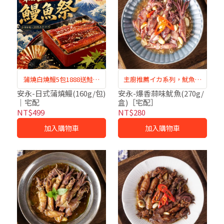
蒲燒白燒鰻5包1888送鮭魚
主廚推薦イカ系列，魷魚口
肉
感鮮甜有脆度
安永-日式蒲燒鰻(160g/包)
安永-爆香蒜味魷魚(270g/
｜宅配
盒)［宅配］
NT$499
NT$280
加入購物車
加入購物車