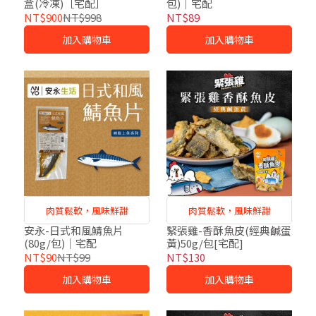
盒(冷凍)［宅配］
包)｜宅配
NT$900
NT$998
NT$89
加入購物車
加入購物車
肉質鬆軟，風味鮮甜
肉質鬆軟，風味鮮甜
安永-日式和風鯖魚片
緊張雞-香酥魚皮(經典鹹蛋
(80g/包)｜宅配
黃)50g/包[宅配]
NT$90
NT$99
NT$130
加入購物車
加入購物車