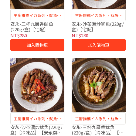
主廚推薦イカ系列，魷魚口
主廚推薦イカ系列，魷魚口
感鮮甜有脆度
感鮮甜有脆度
安永-三杯九層香魷魚
安永-沙茶濃炒魷魚(220g/
(220g/盒)［宅配］
盒)［宅配］
NT$280
NT$280
加入購物車
加入購物車
主廚推薦イカ系列，魷魚口
主廚推薦イカ系列，魷魚口
感鮮甜有脆度
感鮮甜有脆度
安永-沙茶濃炒魷魚(220g/
安永-三杯九層香魷魚
盒)［冷凍品］【安永鮮物
(220g/盒)［冷凍品］【安