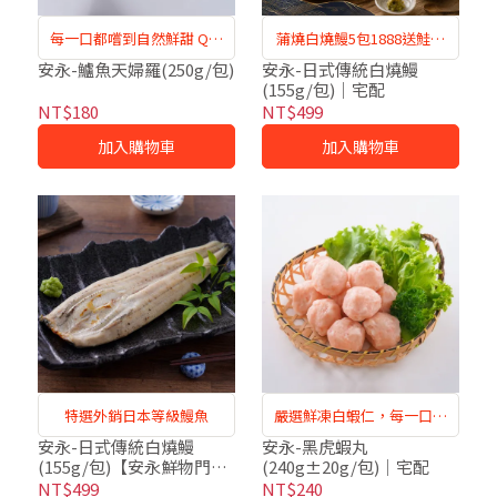
每一口都嚐到自然鮮甜 Q彈
蒲燒白燒鰻5包1888送鮭魚
有勁
肉
安永-鱸魚天婦羅(250g/包)
安永-日式傳統白燒鰻
(155g/包)｜宅配
NT$180
NT$499
加入購物車
加入購物車
特選外銷日本等級鰻魚
嚴選鮮凍白蝦仁，每一口都
嚐得到自然鮮甜
安永-日式傳統白燒鰻
安永-黑虎蝦丸
(155g/包)【安永鮮物門市
(240g±20g/包)｜宅配
自取】
NT$499
NT$240