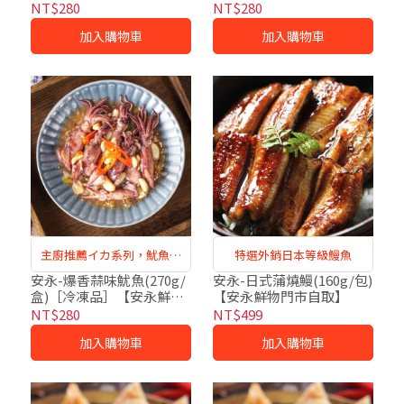
門市自取】
永鮮物門市自取】
NT$280
NT$280
加入購物車
加入購物車
主廚推薦イカ系列，魷魚口
特選外銷日本等級鰻魚
感鮮甜有脆度
安永-爆香蒜味魷魚(270g/
安永-日式蒲燒鰻(160g/包)
盒)［冷凍品］【安永鮮物
【安永鮮物門市自取】
門市自取】
NT$280
NT$499
加入購物車
加入購物車