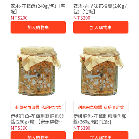
安永-花枝酥(240g/包)［宅
安永-古早味花枝羹(240g/
配］
包)［宅配］
NT$200
NT$200
加入購物車
加入購物車
刺蔥飛魚卵醬-私房限定款
刺蔥飛魚卵醬-私房限定款
伊娜飛魚-花蓮刺蔥飛魚卵
伊娜飛魚-花蓮刺蔥飛魚卵
醬(260g/罐)【安永鮮物門
醬(260g/罐)[宅配]
市自取】
NT$390
NT$390
加入購物車
加入購物車