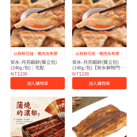
以新鮮花枝、蝦肉及魚漿製
以新鮮花枝、蝦肉及魚漿製
成，每一口都海味滿溢！
成，每一口都海味滿溢！
安永-月亮蝦餅(獨立包)
安永-月亮蝦餅(獨立包)
(240g/包)｜宅配
(240g/包)【安永鮮物門市
自取】
NT$230
NT$230
加入購物車
加入購物車