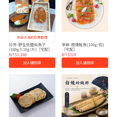
來自大海的珍貴獻禮
珍芳-野生低鹽烏魚子
爭鮮-煙燻鮭魚(100g/包)
(180g±10g/片)［宅配］
［宅配］
NT$1,100
NT$219
加入購物車
加入購物車