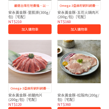
嚴選台灣在地養殖、以
Omega-3亞麻籽飼料飼養，
Omega-3亞麻籽飼養的健康
油脂豐富，口感軟嫩
安永黃金豚-里肌排(300g/
安永黃金豚-五花火鍋肉片
包)［宅配］
(200g/包)［宅配］
豬隻，美味又安心
NT$210
NT$160
加入購物車
加入購物車
Omega-3亞麻籽飼料飼養，
口感柔軟適中
安永黃金豚-前腿肉片
安永黃金豚-松阪肉(200g/
(200g/包)［宅配］
包)［宅配］
NT$120
NT$360