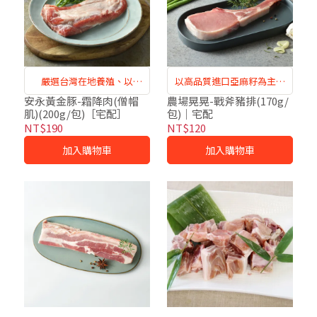
嚴選台灣在地養殖、以
以高品質進口亞麻籽為主要
Omega-3亞麻籽飼養的健康
飼糧，人道管理、全程把關
安永黃金豚-霜降肉(僧帽
農場晃晃-戰斧豬排(170g/
肌)(200g/包)［宅配］
包)｜宅配
豬隻，美味又安心
品質控管
NT$190
NT$120
加入購物車
加入購物車