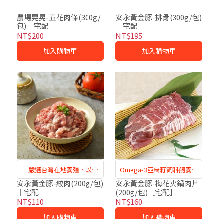
農場晃晃-五花肉條(300g/
安永黃金豚-排骨(300g/包)
包)｜宅配
｜宅配
NT$200
NT$195
加入購物車
加入購物車
嚴選台灣在地養殖、以
Omega-3亞麻籽飼料飼養，
Omega-3亞麻籽飼養的健康
肉質鮮嫩，口感佳
安永黃金豚-絞肉(200g/包)
安永黃金豚-梅花火鍋肉片
｜宅配
(200g/包)［宅配］
豬隻，美味又安心
NT$110
NT$160
加入購物車
加入購物車