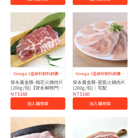
Omega-3亞麻籽飼料飼養，
Omega-3亞麻籽飼料飼養，
肉質鮮嫩，口感佳
肉質紮實有嚼勁
安永黃金豚-梅花火鍋肉片
安永黃金豚-里肌火鍋肉片
(200g/包)【安永鮮物門市
(200g/包)｜宅配
自取】
NT$160
NT$160
加入購物車
加入購物車