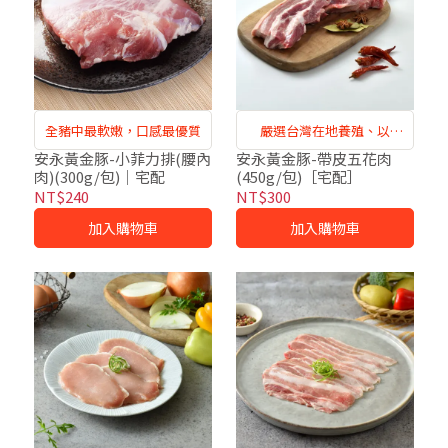
全豬中最軟嫩，口感最優質
嚴選台灣在地養殖、以
Omega-3亞麻籽飼養的健康
安永黃金豚-小菲力排(腰內
安永黃金豚-帶皮五花肉
肉)(300g/包)｜宅配
(450g/包)［宅配］
豬隻，美味又安心
NT$240
NT$300
加入購物車
加入購物車