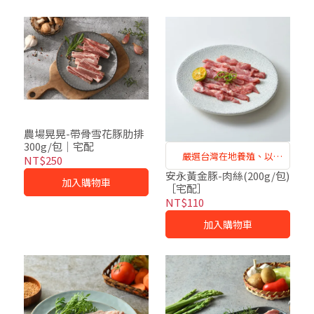
農場晃晃-帶骨雪花豚肋排
300g/包｜宅配
嚴選台灣在地養殖、以
NT$250
Omega-3亞麻籽飼養的健康
安永黃金豚-肉絲(200g/包)
加入購物車
［宅配］
豬隻，美味又安心
NT$110
加入購物車