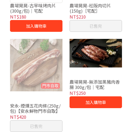
飼糧，人道管理、全程把關
農場晃晃-古早味烤肉片
農場晃晃-松阪肉切片
(300g/包)｜宅配
(150g)［宅配］
品質控管
NT$180
NT$210
加入購物車
已售完
農場晃晃-無添加黑豬肉香
腸 300g/包｜宅配
NT$250
加入購物車
安永-煙燻五花肉條(250g/
包)【安永鮮物門市自取】
NT$420
已售完