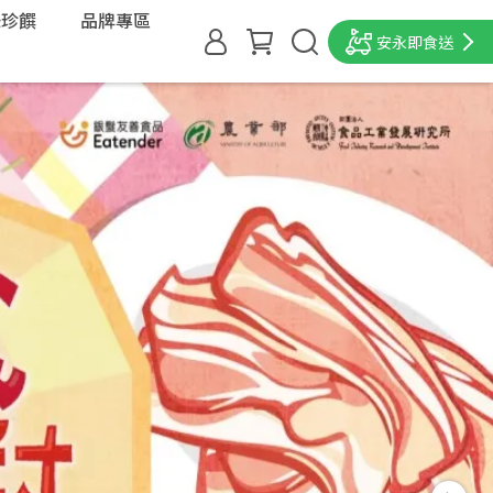
味珍饌
品牌專區
安永即食送