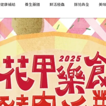
健康補給
養生藥膳
鮮活極鱻
豚鴙犇全
美