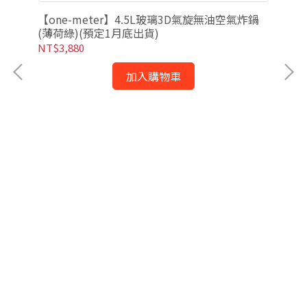
【one-meter】4.5L玻璃3D氣旋無油空氣炸鍋
(薄荷綠)(預定1月底出貨)
NT$3,880
加入購物車
【o
(經
NT