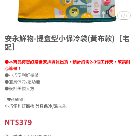
1
/
1
安永鮮物-提盒型小保冷袋(黃布款)［宅
配］
●本商品待您訂購後安排調貨出貨，預計約需2-3個工作天，敬請耐
心等候！
●小巧便利好攜帶
●兼具保冷/溫功能
●設計美觀大方
安永鮮物
小巧便利好攜帶 兼具保冷/溫功能
NT$379