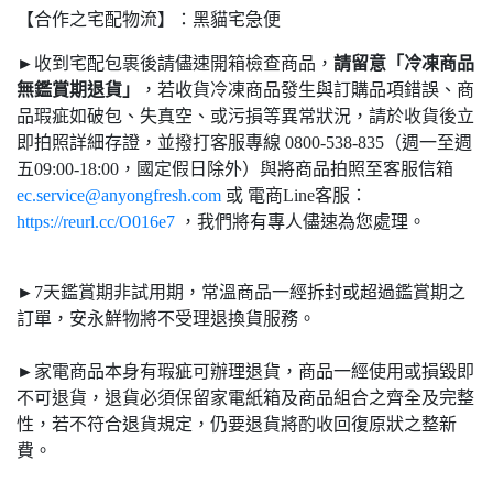
【合作之宅配物流】：黑貓宅急便
►收到宅配包裹後請儘速開箱檢查商品，
請留意「冷凍商品
無鑑賞期退貨」
，若收貨冷凍商品發生與訂購品項錯誤、商
品瑕疵如破包、失真空、或污損等異常狀況，請於收貨後立
即拍照詳細存證，並撥打客服專線 0800-538-835（週一至週
五09:00-18:00，國定假日除外）與將商品拍照至客服信箱
ec.service@anyongfresh.com
或 電商Line客服：
https://reurl.cc/O016e7
，我們將有專人儘速為您處理。
►7天鑑賞期非試用期，常溫商品一經拆封或超過鑑賞期之
訂單，安永鮮物將不受理退換貨服務。
►家電商品本身有瑕疵可辦理退貨，商品一經使用或損毀即
不可退貨，退貨必須保留家電紙箱及商品組合之齊全及完整
性，若不符合退貨規定，仍要退貨將酌收回復原狀之整新
費。