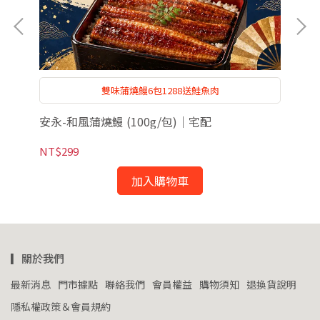
雙味蒲燒鰻6包1288送鮭魚肉
．超
安永-和風蒲燒鰻 (100g/包)｜宅配
安
NT$299
NT
加入購物車
▎關於我們
最新消息
門市據點
聯絡我們
會員權益
購物須知
退換貨說明
隱私權政策＆會員規約