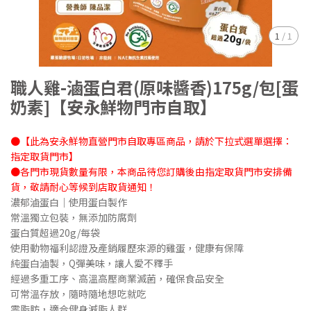
1
/
1
職人雞-滷蛋白君(原味醬香)175g/包[蛋
奶素]【安永鮮物門市自取】
●【此為安永鮮物直營門市自取專區商品，請於下拉式選單選擇：
指定取貨門市】
●各門市現貨數量有限，本商品待您訂購後由指定取貨門市安排備
貨，敬請耐心等候到店取貨通知！
濃郁滷蛋白｜使用蛋白製作
常溫獨立包裝，無添加防腐劑
蛋白質超過20g/每袋
使用動物福利認證及產銷履歷來源的雞蛋，健康有保障
純蛋白滷製，Q彈美味，讓人愛不釋手
經過多重工序、高溫高壓商業滅菌，確保食品安全
可常溫存放，隨時隨地想吃就吃
零脂肪，適合健身減脂人群