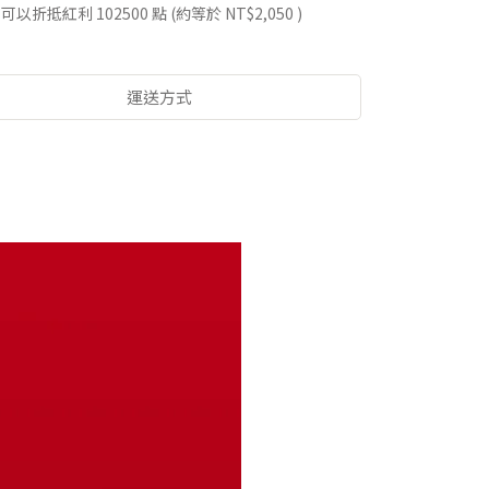
 」可以折抵紅利
102500
點 (約等於
NT$2,050
)
運送方式