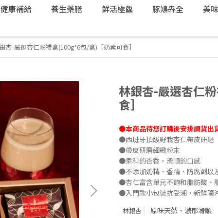
健康補給
養生藥膳
鮮活極鱻
豚鴙犇全
美
銀杏-嚴選杏仁粉禮盒(100g*6包/盒)［奶素可食］
林銀杏-嚴選杏仁粉禮
食］
●本商品待您訂購後安排調貨出貨
●西班牙頂級野栽杏仁帶皮研磨
●帶皮研磨細緻粉末
●柔和的杏香，滑順的口感
●不添加奶精、香精、防腐劑以
●杏仁富含單元不飽和脂肪酸、
●入門款小包裝抗受潮，新鮮隨
原味天然、濃郁滑順
林銀杏