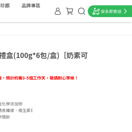
味珍饌
品牌專區
安永即食送
盒(100g*6包/盒)［奶素可
，預計約需3-5個工作天，敬請耐心等候！
及化學添加物
膳食纖維、維生素E
沖隨飲