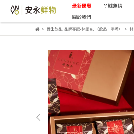
最新優惠
🏅鱸魚精
關於我們
養生飲品
,
品牌專館-林銀杏
,
〈飲品．零嘴〉
林