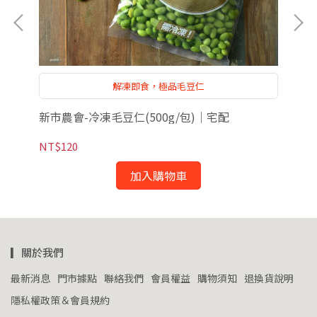
解凍即食，極品毛豆仁
新市農會-冷凍毛豆仁(500g/包)｜宅配
安永
NT$120
NT
加入購物車
▎關於我們
最新消息
門市據點
聯絡我們
會員權益
購物須知
退換貨說明
隱私權政策＆會員規約