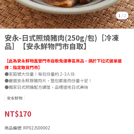
1
/
2
安永-日式照燒豬肉(250g/包)［冷凍
品］【安永鮮物門市自取】
【此為安永鮮物直營門市自取免運專區商品，請於下拉式選單選
擇：指定取貨門市】
●家庭號大份量！每包份量約 2-3人份
●嚴選安永鮮豚豬肉片，整包都是肉份量十足！
●獨家日式照燒配方調理，品嚐道地日式美味
安永鮮物
NT$170
商品編號:
RP02JS00002