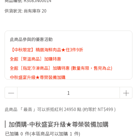
商品編號:
RS08JN00014
供貨狀況:
尚有庫存 20
此商品參與的優惠活動
【中秋限定】精選海鮮肉品★任3件9折
全館［常溫商品］加購特惠
全館［指定冷凍商品］加購特惠 (數量有限，售完為止)
中秋盛宴升級★尊榮裝備加購
【土用丑日鰻魚祭】 極上首選｜滿千贈挪威鮭魚魚骨碎肉（不
累贈、送完不補）
此商品 「 最高 」可以折抵紅利
24950
點 (約等於
NT$499
)
加價購-中秋盛宴升級★尊榮裝備加購
已加購
0
件
(本區商品可以加購
1
件)