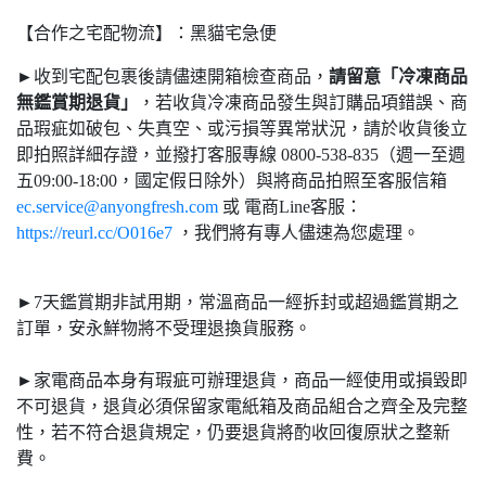
【合作之宅配物流】：黑貓宅急便
►收到宅配包裹後請儘速開箱檢查商品，
請留意「冷凍商品
無鑑賞期退貨」
，若收貨冷凍商品發生與訂購品項錯誤、商
品瑕疵如破包、失真空、或污損等異常狀況，請於收貨後立
即拍照詳細存證，並撥打客服專線 0800-538-835（週一至週
五09:00-18:00，國定假日除外）與將商品拍照至客服信箱
ec.service@anyongfresh.com
或 電商Line客服：
https://reurl.cc/O016e7
，我們將有專人儘速為您處理。
►7天鑑賞期非試用期，常溫商品一經拆封或超過鑑賞期之
訂單，安永鮮物將不受理退換貨服務。
►家電商品本身有瑕疵可辦理退貨，商品一經使用或損毀即
不可退貨，退貨必須保留家電紙箱及商品組合之齊全及完整
性，若不符合退貨規定，仍要退貨將酌收回復原狀之整新
費。