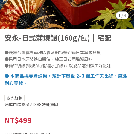
1
/
4
安永-日式蒲燒鰻(160g/包)｜宅配
●嚴選台灣雲嘉南地區養殖的特選外銷日本等級鰻魚
●採用日本原裝進口醬油，純正日式蒲燒鰻風味
●簡單復熱(微波/烘烤/隔水加熱)，就能品嚐到鮮美好滋味
● 本商品採專倉調撥，預計下單後 2~3 個工作天出貨，感謝
耐心等候。
安永鮮物
蒲燒白燒鰻5包1888送鮭魚肉
NT$499