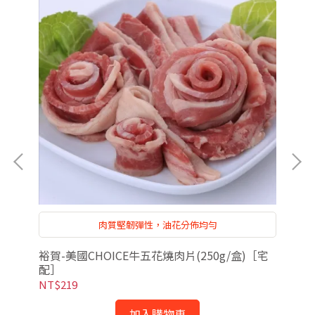
肉質堅韌彈性，油花分佈均勻
［宅
裕賀-美國CHOICE牛五花燒肉片(250g/盒)［宅
裕賀
配］
NT$219
NT
加入購物車