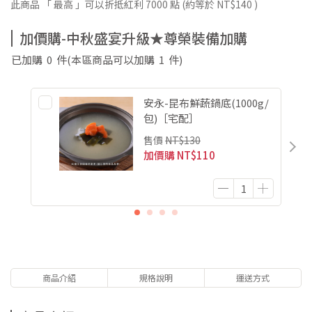
此商品 「 最高 」可以折抵紅利
7000
點 (約等於
NT$140
)
加價購-中秋盛宴升級★尊榮裝備加購
已加購
0
件
(本區商品可以加購
1
件)
安永-昆布鮮蔬鍋底(1000g/
包)［宅配］
售價
NT$130
加價購
NT$110
商品介紹
規格說明
運送方式