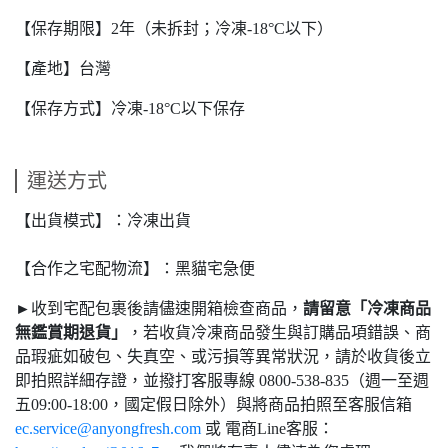
【保存期限】2年（未拆封；冷凍-18°C以下）
【產地】台灣
【保存方式】冷凍-18°C以下保存
運送方式
【出貨模式】：冷凍出貨
【合作之宅配物流】：黑貓宅急便
►收到宅配包裹後請儘速開箱檢查商品，
請留意「冷凍商品
無鑑賞期退貨」
，若收貨冷凍商品發生與訂購品項錯誤、商
品瑕疵如破包、失真空、或污損等異常狀況，請於收貨後立
即拍照詳細存證，並撥打客服專線 0800-538-835（週一至週
五09:00-18:00，國定假日除外）與將商品拍照至客服信箱
ec.service@anyongfresh.com
或 電商Line客服：