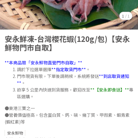
1
/
1
安永鮮凍-台灣櫻花蝦(120g/包)【安永
鮮物門市自取】
**本商品限「安永鮮物直營門市自取」**
請於下拉選單選擇
**指定取貨門市**
。
門市現貨有限，下單後請稍候，系統將發送
**到店取貨通知
**
。
欲享 5 公里內快速到貨服務，歡迎改至
**【安永即食送】**
專
區選購。
●東港三寶之一
●營養價值極高，包含蛋白質、鈣、磷、幾丁質、甲殼素、蝦青素
(蝦紅素)等
安永鮮物