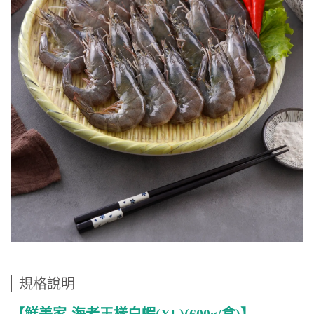
規格說明
【鮮美家-海老王樣白蝦(XL)(600g/盒)】