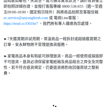
品瑕疵如破包、失真空、或污損等異常狀況，請於收貨後立
即拍照詳細存證，並撥打客服專線 0800-538-835（週一至週
五09:00-18:00，國定假日除外）與將商品拍照至客服信箱
ec.service@anyongfresh.com
或 電商Line客服：
https://reurl.cc/O016e7
，我們將有專人儘速為您處理。
►7天鑑賞期非試用期，常溫商品一經拆封或超過鑑賞期之
訂單，安永鮮物將不受理退換貨服務。
►家電商品本身有瑕疵可辦理退貨，商品一經使用或損毀即
不可退貨，退貨必須保留家電紙箱及商品組合之齊全及完整
性，若不符合退貨規定，仍要退貨將酌收回復原狀之整新
費。