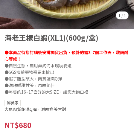
1
/
1
海老王樣白蝦(XL1)(600g/盒)
●本商品待您訂購後安排調貨出貨，預計約需3-7個工作天，敬請耐
心等候！
●自然生態，無用藥純海水環境養殖
●SGS檢驗藥物殘留未檢出
●蝦子體型碩大，肉質飽滿Q彈
●滋味鮮甜甘美，風味絕佳
●每隻約16~17公分的大SIZE，讓您大飽口福
鮮美家
大尾肉質飽滿Q彈，滋味鮮美甘甜
NT$680