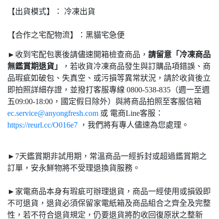
【出貨模式】： 冷凍出貨
【合作之宅配物流】：黑貓宅急便
►收到宅配包裹後請儘速開箱檢查商品，
請留意「冷凍商品
無鑑賞期退貨」
，若收貨冷凍商品發生與訂購品項錯誤、商
品瑕疵如破包、失真空、或污損等異常狀況，請於收貨後立
即拍照詳細存證，並撥打客服專線 0800-538-835（週一至週
五09:00-18:00，國定假日除外）與將商品拍照至客服信箱
ec.service@anyongfresh.com
或 電商Line客服：
https://reurl.cc/O016e7
，我們將有專人儘速為您處理。
►7天鑑賞期非試用期，常溫商品一經拆封或超過鑑賞期之
訂單，安永鮮物將不受理退換貨服務。
►家電商品本身有瑕疵可辦理退貨，商品一經使用或損毀即
不可退貨，退貨必須保留家電紙箱及商品組合之齊全及完整
性，若不符合退貨規定，仍要退貨將酌收回復原狀之整新