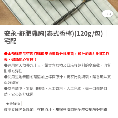
1
/
3
安永-舒肥雞胸(泰式香檸)(120g/包)｜
宅配
●本預購商品待您訂購後安排調貨分批出貨，預計約需3-5個工作
天，敬請耐心等候！
●選用露天放養九十天，餵食含穀物及亞麻籽飼料的皇金雞，肉質
甜嫩有彈性
●使用道地泰國冬蔭醬加上檸檬原汁，獨家比例調製，酸香風味夏
季好開胃
●友善調味，無使用味精、人工香料、人工色素，每一口都是自
然、安心的好味道
安永鮮物
道地泰國冬蔭醬加上檸檬原汁，甜嫩雞胸肉搭配酸香風味好開胃