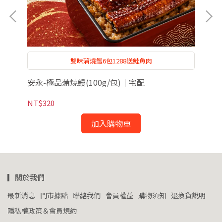
！
雙味蒲燒鰻6包1288送鮭魚肉
安永-極品蒲燒鰻(100g/包)｜宅配
安
NT$320
NT
加入購物車
▎關於我們
最新消息
門市據點
聯絡我們
會員權益
購物須知
退換貨說明
隱私權政策＆會員規約