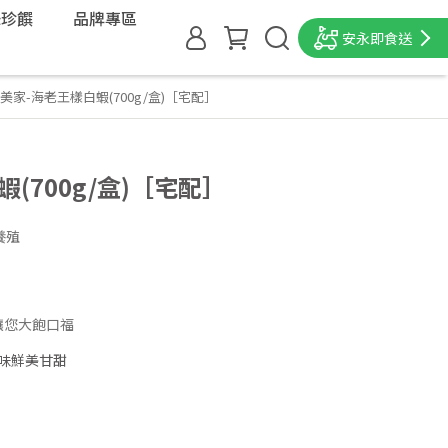
味珍饌
品牌專區
安永即食送
美家-海老王樣白蝦(700g/盒)［宅配］
(700g/盒)［宅配］
養殖
，讓您大飽口福
味鮮美甘甜