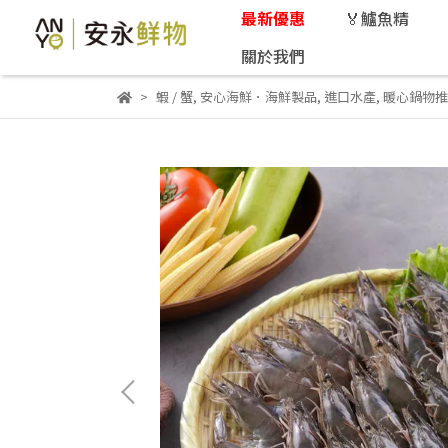
最新優惠
🏅鱸魚精
關於我們
蝦 / 蟹
,
安心海鮮．海鮮製品
,
進口水產
,
暖心鍋物推