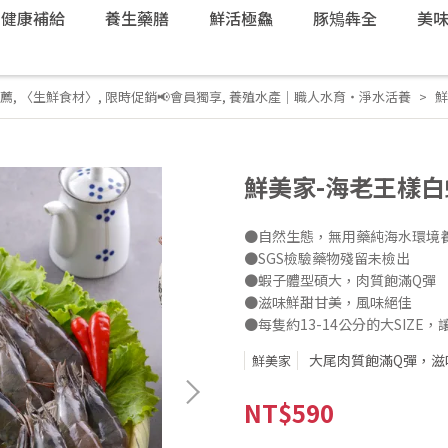
健康補給
養生藥膳
鮮活極鱻
豚鴙犇全
美
薦
,
〈生鮮食材〉
,
限時促銷📢會員獨享
,
養殖水產｜職人水育・淨水活養
鮮
鮮美家-海老王樣白蝦
●自然生態，無用藥純海水環境
●SGS檢驗藥物殘留未檢出
●蝦子體型碩大，肉質飽滿Q彈
●滋味鮮甜甘美，風味絕佳
●每隻約13-14公分的大SIZE
大尾肉質飽滿Q彈，滋
鮮美家
NT$590